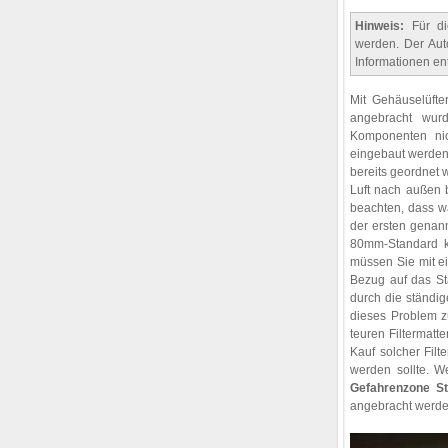
Hinweis:
Für die
werden. Der Aut
Informationen en
Mit Gehäuselüfte
angebracht wur
Komponenten nich
eingebaut werden 
bereits geordnet 
Luft nach außen be
beachten, dass wa
der ersten genan
80mm-Standard ko
müssen Sie mit e
Bezug auf das St
durch die ständig
dieses Problem z
teuren Filtermatt
Kauf solcher Filt
werden sollte. W
Gefahrenzone St
angebracht werde