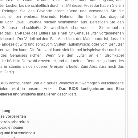
hrauben zur Hand. Schrauben Sie die Schraube nun langsam, aber
 der Löcher, bis sie schließlich durch ist. Mit dieser Prozedur haben Sie ein
t. Reinigen Sie das Gewinde anschließend und verwenden Sie die
als für ein weiteres Gewinde. Nehmen Sie hierfür das diagonal
de Loch. Zwei Gewinde reichen vollkommen aus. Befestigen Sie den
 Gehäuse und schließen Sie anschließend entweder ein Stromkabel an
der das Fan-Kabel des Lüfters an einen für Gehäuselüfter vorgesehenen
inboard
s. Der Vorteil bei dem Fan-Anschluss des Mainboards ist, dass die
S
angezeigt wird und somit vom System (automatisch) oder vom Benutzer
liert werden kann. Die Drehzahl kann sich hierbei beispielsweise nach der
r des Gehäuses richten. Wenn Sie den Lüfter an ein Stromkabel
d die höchste Drehzahl verwendet, und dadurch die Benutzungsdauer des
 da er ständig an den oberen Grenzen arbeitet. Zum Abschluss noch das
. Fertig.
BIOS konfigurieren und ein neues Windows auf womöglich verschiedene
pielen, wird in unseren Artikeln
Das BIOS konfigurieren
und
Eine
ionieren und Windows installieren
geschildert.
reitung
use vorbereiten
board vorbereiten
board einbauen
ung und Karteneinbau