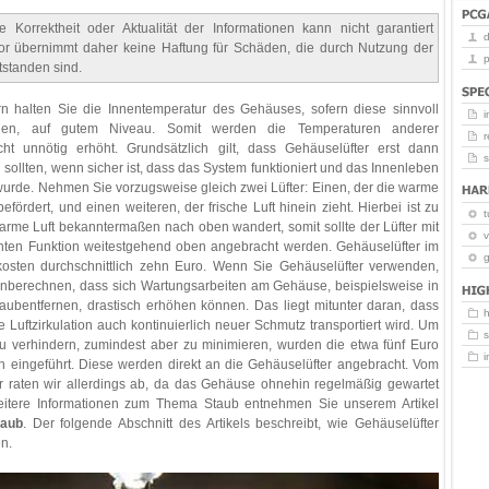
 Korrektheit oder Aktualität der Informationen kann nicht garantiert
or übernimmt daher keine Haftung für Schäden, die durch Nutzung der
p
tstanden sind.
rn halten Sie die Innentemperatur des Gehäuses, sofern diese sinnvoll
i
den, auf gutem Niveau. Somit werden die Temperaturen anderer
r
t unnötig erhöht. Grundsätzlich gilt, dass Gehäuselüfter erst dann
sollten, wenn sicher ist, dass das System funktioniert und das Innenleben
wurde. Nehmen Sie vorzugsweise gleich zwei Lüfter: Einen, der die warme
fördert, und einen weiteren, der frische Luft hinein zieht. Hierbei ist zu
t
rme Luft bekanntermaßen nach oben wandert, somit sollte der Lüfter mit
v
nten Funktion weitestgehend oben angebracht werden. Gehäuselüfter im
g
sten durchschnittlich zehn Euro. Wenn Sie Gehäuselüfter verwenden,
inberechnen, dass sich Wartungsarbeiten am Gehäuse, beispielsweise in
aubentfernen, drastisch erhöhen können. Das liegt mitunter daran, dass
e Luftzirkulation auch kontinuierlich neuer Schmutz transportiert wird. Um
u verhindern, zumindest aber zu minimieren, wurden die etwa fünf Euro
en eingeführt. Diese werden direkt an die Gehäuselüfter angebracht. Vom
er raten wir allerdings ab, da das Gehäuse ohnehin regelmäßig gewartet
eitere Informationen zum Thema Staub entnehmen Sie unserem Artikel
aub
. Der folgende Abschnitt des Artikels beschreibt, wie Gehäuselüfter
n.