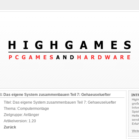
al: Das eigene System zusammenbauen Teil 7: Gehaeuseluefter
High
Titel: Das eigene System zusammenbauen Teil 7: Gehaeuseluefter
groß
Info
Thema: Computermontage
Spie
Zielgruppe: Anfänger
Helf
send
Artikelversion: 1.20
Erfa
Zurück
Weit