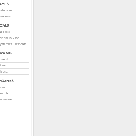
database
reviews
ndexlist
eleaselist
/
rss
systemrequirements
utorials
iews
lossar
home
search
impressum