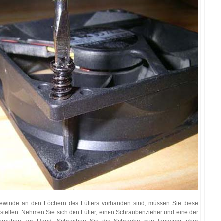
ewinde an den Löchern des Lüfters vorhanden sind, müssen Sie diese
rstellen. Nehmen Sie sich den Lüfter, einen Schraubenzieher und eine der