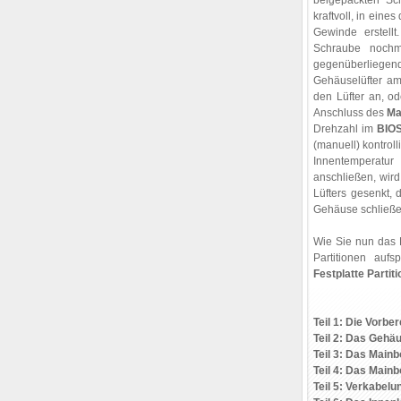
beigepackten Sc
kraftvoll, in eines
Gewinde erstell
Schraube nochm
gegenüberliegen
Gehäuselüfter am
den Lüfter an, o
Anschluss des
Ma
Drehzahl im
BIO
(manuell) kontrol
Innentemperatu
anschließen, wir
Lüfters gesenkt,
Gehäuse schließen
Wie Sie nun das 
Partitionen aufs
Festplatte Partit
Teil 1: Die Vorbe
Teil 2: Das Gehä
Teil 3: Das Main
Teil 4: Das Main
Teil 5: Verkabel