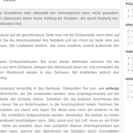
Zurück
 Korrektheit oder Aktualität der Informationen kann nicht garantiert
p
or übernimmt daher keine Haftung für Schäden, die durch Nutzung der
tstanden sind.
i
äuse auf die geschlossene Seite bzw. mit der Einbauseite nach oben auf
r
n Sie die Anschlusskabel des Netzteils und der Front zur Seite oder aus
us. Die Laufwerke bleiben, wie zuvor erwähnt, vorerst außerhalb des
t
 zwei Einbaumethoden. Bei einer dieser Methoden nehmen Sie die
v
e aus dem Gehäuse, bringen das Mainboard daran an, und schrauben die
g
em Mainboard wieder in das Gehäuse. Wir empfehlen jedoch den
gang:
ainboard vorsichtig in das Gehäuse. Überprüfen Sie nun, wie
anfangs
e Bohrlöcher, die Sie verwenden werden, eine Unterlegschraube auf der
Stelle der Scheide haben. Schieben Sie die äußeren Anschlüsse des
 bevor Sie es festschrauben, in die Anschlussfront hinein. Nehmen Sie
chrauben zur Hand und legen Sie diese eine nach der anderen in die
 Sie schließlich festgeschraubt werden. Vermeiden Sie hierbei zu hohen
inboard beschädigen kann. Sitzt, passt und hat Luft, muss es am Ende
r Stelle sei erwähnt, dass man zusätzlich diverse Unterlegscheiben aus
enden kann, welche das Mainboard vor Schäden durch Druckstellen