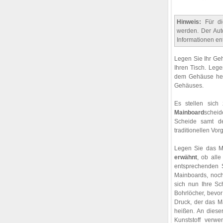
Hinweis:
Für die
werden. Der Aut
Informationen en
Legen Sie Ihr Geh
Ihren Tisch. Lege
dem Gehäuse hera
Gehäuses.
Es stellen sich
Mainboard
scheid
Scheide samt d
traditionellen Vor
Legen Sie das M
erwähnt
, ob all
entsprechenden 
Mainboards, noch
sich nun Ihre S
Bohrlöcher, bevor
Druck, der das Ma
heißen. An diese
Kunststoff verw