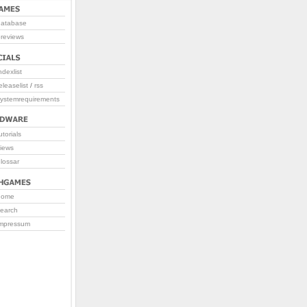
database
reviews
ndexlist
eleaselist
/
rss
systemrequirements
utorials
iews
lossar
home
search
impressum