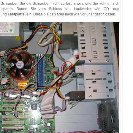
 Schrauben Sie die Schrauben nicht zu fest hinein, und Sie können sich
 sparen. Bauen Sie zum Schluss alle Laufwerke, wie CD- und
k und
Festplatte
, ein. Diese bleiben aber nach wie vor unangeschlossen.