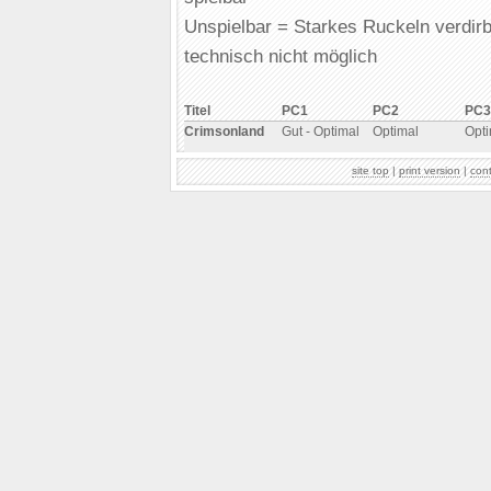
Unspielbar = Starkes Ruckeln verdirb
technisch nicht möglich
Titel
PC1
PC2
PC3
Crimsonland
Gut - Optimal
Optimal
Opti
site top
|
print version
|
con