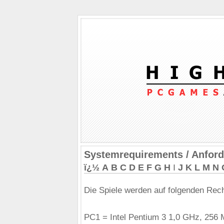
Systemrequirements / Anfor
ï¿½
A
B
C
D
E
F
G
H
I
J
K
L
M
N
Die Spiele werden auf folgenden Rech
PC1 = Intel Pentium 3 1,0 GHz, 256