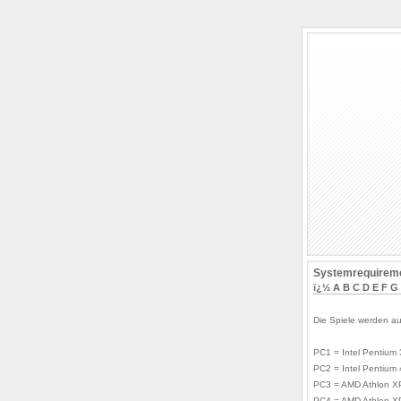
Systemrequireme
ï¿½
A
B
C
D
E
F
G
Die Spiele werden au
PC1 = Intel Pentium
PC2 = Intel Pentium
PC3 = AMD Athlon X
PC4 = AMD Athlon X