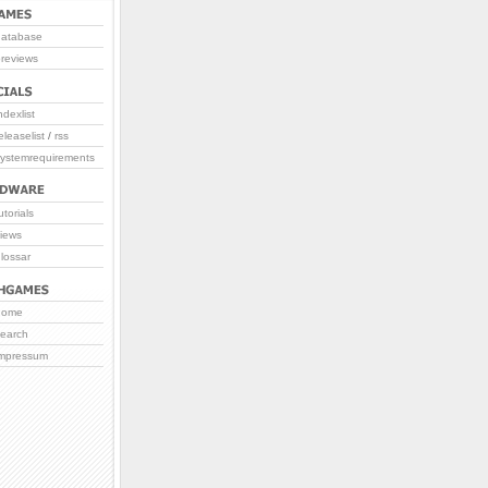
database
reviews
ndexlist
eleaselist
/
rss
systemrequirements
utorials
iews
lossar
home
search
impressum