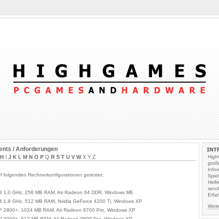
nts / Anforderungen
H
I
J
K
L
M
N
O
P
Q
R
S
T
U
V
W
X Y Z
High
groß
Info
f folgenden Rechnerkonfigurationen getestet:
Spie
Helf
send
 3 1,0 GHz, 256 MB RAM, Ati Radeon 64 DDR, Windows ME
Erfa
 4 1,8 GHz, 512 MB RAM, Nvidia GeForce 4200 Ti, Windows XP
Weit
P 2800+, 1024 MB RAM, Ati Radeon 9700 Pro, Windows XP
P 3000+, 512 MB RAM, Ati Radeon 9800 Pro, Windows XP