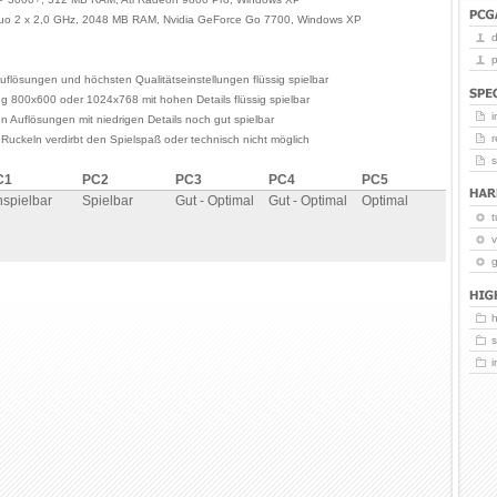
Duo 2 x 2,0 GHz, 2048 MB RAM, Nvidia GeForce Go 7700, Windows XP
p
uflösungen und höchsten Qualitätseinstellungen flüssig spielbar
ng 800x600 oder 1024x768 mit hohen Details flüssig spielbar
i
en Auflösungen mit niedrigen Details noch gut spielbar
r
 Ruckeln verdirbt den Spielspaß oder technisch nicht möglich
C1
PC2
PC3
PC4
PC5
spielbar
Spielbar
Gut - Optimal
Gut - Optimal
Optimal
t
v
g