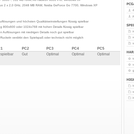
Duo 2 x 2,0 GHz, 2048 MB RAM, Nvidia GeForce Go 7700, Windows XP
p
uflösungen und höchsten Qualitätseinstellungen flüssig spielbar
ng 800x600 oder 1024x768 mit hohen Details flüssig spielbar
i
en Auflösungen mit niedrigen Details noch gut spielbar
r
 Ruckeln verdirbt den Spielspaß oder technisch nicht möglich
C1
PC2
PC3
PC4
PC5
spielbar
Gut
Optimal
Optimal
Optimal
t
v
g