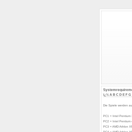
Systemrequireme
ï¿½
A
B
C
D
E
F
G
Die Spiele werden au
PC1 = Intel Pentium
PC2 = Intel Pentium
PC3 = AMD Athlon X
PC4 = AMD Athlon X