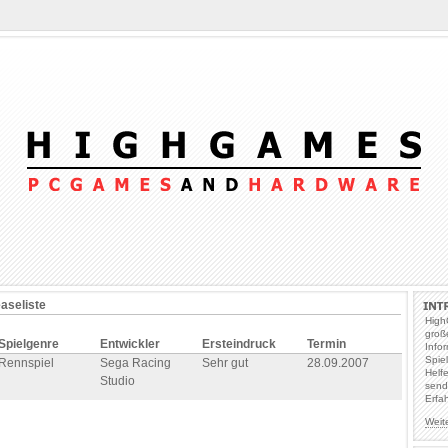
easeliste
High
groß
Spielgenre
Entwickler
Ersteindruck
Termin
Info
Spie
Rennspiel
Sega Racing
Sehr gut
28.09.2007
Helf
Studio
send
Erfa
Weit