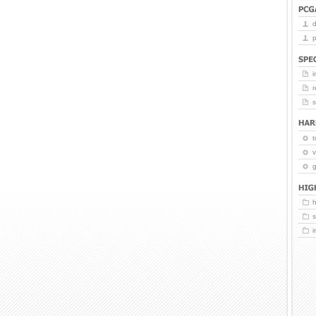
p
i
r
t
v
g