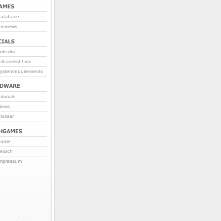
database
reviews
ndexlist
eleaselist
/
rss
systemrequirements
utorials
iews
lossar
home
search
impressum