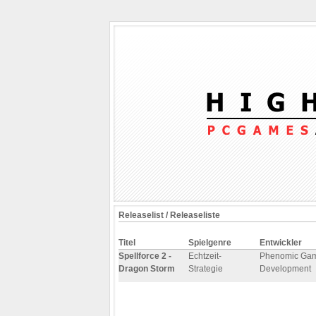
Releaselist / Releaseliste
Titel
Spielgenre
Entwickler
Spellforce 2 -
Echtzeit-
Phenomic Ga
Dragon Storm
Strategie
Development