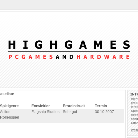
easeliste
High
groß
Spielgenre
Entwickler
Ersteindruck
Termin
Info
Spie
Action-
Flagship Studios
Sehr gut
30.10.2007
Helf
Rollenspiel
send
Erfa
Weit