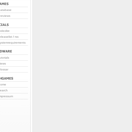
database
reviews
ndexlist
eleaselist
/
rss
systemrequirements
utorials
iews
lossar
home
search
impressum