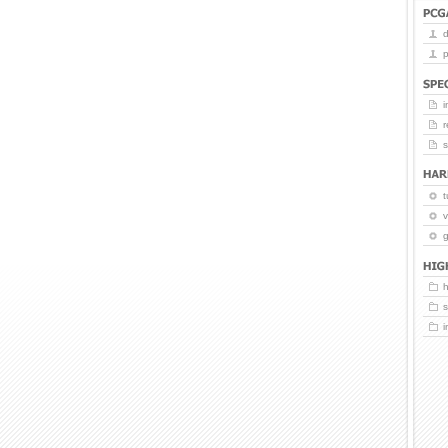
p
i
r
t
v
g