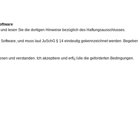
Software
nd lesen Sie die dortigen Hinweise bezüglich des Haftungsausschlusses.
er Software, und muss laut
JuSchG § 14
eindeutig gekennzeichnet werden. Begeben S
sen und verstanden. Ich akzeptiere und erfï¿½lle die geforderten Bedingungen.