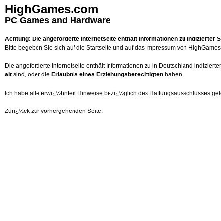
HighGames.com
PC Games and Hardware
Achtung: Die angeforderte Internetseite enthält Informationen zu indizierter 
Bitte begeben Sie sich auf die
Startseite
und auf das
Impressum
von HighGames u
Die angeforderte Internetseite enthält Informationen zu in Deutschland indiziert
alt
sind, oder die
Erlaubnis eines Erziehungsberechtigten
haben.
Ich habe alle erwï¿½hnten Hinweise bezï¿½glich des Haftungsausschlusses gele
Zurï¿½ck zur vorhergehenden Seite.