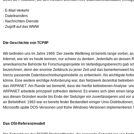
- E-Mail-Verkehr
- Dateitransfers
- Nachrichten-Dienste
- Zugriff auf das WWW
Die Geschichte von TCP/IP
Wir befinden uns im Jahre 1969. Der zweite Weltkrieg ist bereits lange vorbei, a
Internet, wie wir es heute kennen, nur schwer zu denken. Jedenfalls an desse
amerikanische Behörde für Forschungsprojekte im Verteidigungsbereich) gab schlie
bezeichnen, denn der enorme Zeitdruck zu jener Zeit und das bemerkenswert h
hierzu passende Datenbeschreibungsmodelle zu entwickeln. Als wichtigste Anfo
könne. Eine weitere wichtige Anforderung war, das Netzwerk dezentral betreibe
das ARPANET. Am Rande sei bemerkt, dass die hierfür betriebenen Analyse- u
ARPANET arbeitete prinzipiell zufrieden stellend. Es erwies sich über einen l
aus diesen Gründen wurde bis Ende der Siebziger ein zuverlässigeres und vor 
an Beliebtheit. 1983 war es bereits fester Bestandteil einiger Unix-Distribution
Microsofts späte DOS-Versionen und frühe Windows-Versionen implementieren TC
Das OSI-Referenzmodell