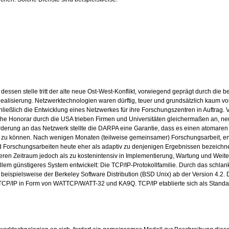
n dessen stelle tritt der alte neue Ost-West-Konflikt, vorwiegend geprägt durch di
n Realisierung. Netzwerktechnologien waren dürftig, teuer und grundsätzlich kau
ßlich die Entwicklung eines Netzwerkes für ihre Forschungszentren in Auftrag. Viell
ohe Honorar durch die USA trieben Firmen und Universitäten gleichermaßen an, 
rderung an das Netzwerk stellte die DARPA eine Garantie, dass es einen atomaren
n zu können. Nach wenigen Monaten (teilweise gemeinsamer) Forschungsarbeit, ents
nd Forschungsarbeiten heute eher als adaptiv zu denjenigen Ergebnissen bezeichn
ängeren Zeitraum jedoch als zu kostenintensiv in Implementierung, Wartung und W
allem günstigeres System entwickelt: Die TCP/IP-Protokollfamilie. Durch das sc
en, beispielsweise der Berkeley Software Distribution (BSD Unix) ab der Version 4
P/IP in Form von WATTCP/WATT-32 und KA9Q. TCP/IP etablierte sich als Standard