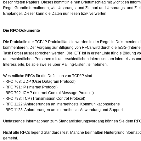
beschrifteten Papiers. Dieses kommt in einen Briefumschlag mit wichtigen Info
Regel Grundinformationen, wie Ursprungs- und Zielport und Ursprungs- und Ziel
Empfänger. Dieser kann die Daten nun lesen bzw. verwerten.
Die RFC-Dokumente
Die Protokolle der TCP/IP-Protokollfamilie werden in der Regel in Dokumenten 
kommentieren. Der Vorgang zur Billigung von RFCs wird durch die IESG (Internet
Task Force) ausgesprochen werden. Die IETF ist in erster Linie für die Bildung 
unterschiedlichen Personen mit unterschiedlichen Interessen am Internet zusamm
Interessierte, beispielsweise über Mailing-Listen, teilnehmen.
Wesentliche RFCs für die Definition von TCP/IP sind:
-
RFC 768: UDP (User Datagram Protocol)
-
RFC 791: IP (Internet Protocol)
-
RFC 792: ICMP (Internet Control Message Protocol)
-
RFC 793: TCP (Transmission Control Protocol)
-
RFC 1122: Anforderungen an Internethosts  Kommunikationsebene
-
RFC 1123: Anforderungen an Internethosts  Anwendung und Support
Umfassende Informationen zum Standardisierungsvorgang können Sie dem
RFC
Nicht alle RFCs legend Standards fest. Manche beinhalten Hintergrundinformat
gemeint.