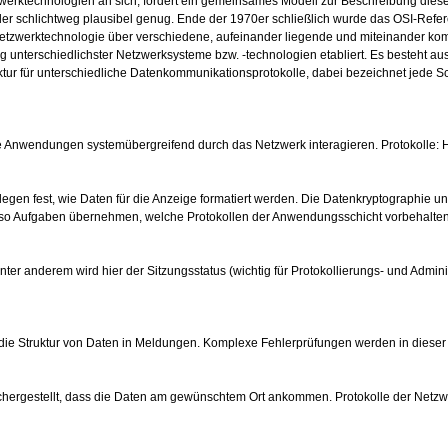
tzwerktechnologien an sich, fordert ein gemeinsames Modell zur Beschreibung die
oder schlichtweg plausibel genug. Ende der 1970er schließlich wurde das OSI-Ref
e Netzwerktechnologie über verschiedene, aufeinander liegende und miteinander k
g unterschiedlichster Netzwerksysteme bzw. -technologien etabliert. Es besteht a
ktur für unterschiedliche Datenkommunikationsprotokolle, dabei bezeichnet jede S
wie Anwendungen systemübergreifend durch das Netzwerk interagieren. Protokolle:
legen fest, wie Daten für die Anzeige formatiert werden. Die Datenkryptographie und
enso Aufgaben übernehmen, welche Protokollen der Anwendungsschicht vorbehalten
r anderem wird hier der Sitzungsstatus (wichtig für Protokollierungs- und Administ
 die Struktur von Daten in Meldungen. Komplexe Fehlerprüfungen werden in dieser S
 sichergestellt, dass die Daten am gewünschtem Ort ankommen. Protokolle der Netzw