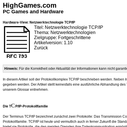
HighGames.com
PC Games and Hardware
Hardware-View: Netzwerktechnologie TCP/IP
Titel: Netzwerktechnologie TCP/IP
Thema: Netzwerktechnologien
Zielgruppe: Fortgeschrittene
Artikelversion: 1.10
Zurück
Hinweis:
Für die Korrektheit oder Aktualität der Informationen kann nicht gara
In diesem Artikel soll der Protokollkomplex
TCP
/
IP
beschrieben werden. Neben Inf
gegeben werden. Der Artikel stellt keinesfalls eine ausführliche Abhandlung de
unserem
Glossar
entnehmen.
C
Die T
P/IP-Protokollfamilie
Der Terminus TCP/IP bezeichnet zunächst zwei Protokolle: Das Transmission Contr
Protokollfamilie. TCP/IP ist heute und vermutlich auch in ferner Zukunft die 
bietet sie Protokolle, die den meisten Diensten ihre Datenkommunikation ermögl