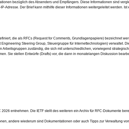
rmationen bezüglich des Absenders und Empfängers. Diese Informationen sind verg
-
IP-Adresse
. Der Brief kann mithilfe dieser Informationen weitergeleitet werden. I
definiert, die als RFCs (Request for Comments, Grundlagenpapiere) bezeichnet we
 Engineering Steering Group, Steuergruppe für Internettechnologien) verwaltet. Di
von Arbeitsgruppen zuständig, die sich mit unterschiedlichen, vorwiegend strategi
en. Sie stellen Entwürfe (Drafts) vor, die dann in monatelangen Diskussion bea
 2026
entnehmen. Die IETF stellt des weiteren ein Archiv für RFC-Dokumente berei
ionen, andere wiederum sind Dokumentationen oder auch Tipps zur Verwaltung von