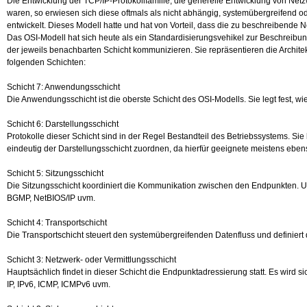
Die Entwicklung der TCP/IP-Protokollfamilie, die generelle Entwicklung von Ne
waren, so erwiesen sich diese oftmals als nicht abhängig, systemübergreifend 
entwickelt. Dieses Modell hatte und hat von Vorteil, dass die zu beschreibend
Das OSI-Modell hat sich heute als ein Standardisierungsvehikel zur Beschreibun
der jeweils benachbarten Schicht kommunizieren. Sie repräsentieren die Archite
folgenden Schichten:
Schicht 7: Anwendungsschicht
Die Anwendungsschicht ist die oberste Schicht des OSI-Modells. Sie legt fest, 
Schicht 6: Darstellungsschicht
Protokolle dieser Schicht sind in der Regel Bestandteil des Betriebssystems. Sie 
eindeutig der Darstellungsschicht zuordnen, da hierfür geeignete meistens eb
Schicht 5: Sitzungsschicht
Die Sitzungsschicht koordiniert die Kommunikation zwischen den Endpunkten. Unte
BGMP, NetBIOS/IP uvm.
Schicht 4: Transportschicht
Die Transportschicht steuert den systemübergreifenden Datenfluss und definiert
Schicht 3: Netzwerk- oder Vermittlungsschicht
Hauptsächlich findet in dieser Schicht die Endpunktadressierung statt. Es wird
IP
, IPv6,
ICMP
, ICMPv6 uvm.