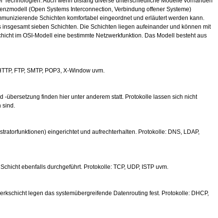
ser Technologien. Auch wenn bislang diverse unterschiedliche Modelle vorhanden
erenzmodell (Open Systems Interconnection, Verbindung offener Systeme)
ommunizierende Schichten komfortabel eingeordnet und erläutert werden kann.
us insgesamt sieben Schichten. Die Schichten liegen aufeinander und können mit
chicht im OSI-Modell eine bestimmte Netzwerkfunktion. Das Modell besteht aus
HTTP
,
FTP
,
SMTP
,
POP3
, X-Window uvm.
 -übersetzung finden hier unter anderem statt. Protokolle lassen sich nicht
 sind.
ratorfunktionen) eingerichtet und aufrechterhalten. Protokolle:
DNS
, LDAP,
chicht ebenfalls durchgeführt. Protokolle:
TCP
,
UDP
, ISTP uvm.
erkschicht legen das systemübergreifende Datenrouting fest. Protokolle:
DHCP
,