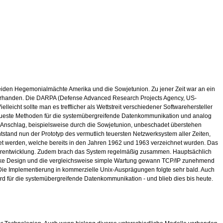
e beiden Hegemonialmächte Amerika und die Sowjetunion. Zu jener Zeit war an ein
m vorhanden. Die DARPA (Defense Advanced Research Projects Agency, US-
eicht sollte man es trefflicher als Wettstreit verschiedener Softwarehersteller
neueste Methoden für die systemübergreifende Datenkommunikation und analog
 Anschlag, beispielsweise durch die Sowjetunion, unbeschadet überstehen
tand nun der Prototyp des vermutlich teuersten Netzwerksystem aller Zeiten,
et werden, welche bereits in den Jahren 1962 und 1963 verzeichnet wurden. Das
eiterentwicklung. Zudem brach das System regelmäßig zusammen. Hauptsächlich
hlanke Design und die vergleichsweise simple Wartung gewann TCP/IP zunehmend
.2. Die Implementierung in kommerzielle Unix-Ausprägungen folgte sehr bald. Auch
 für die systemübergreifende Datenkommunikation - und blieb dies bis heute.