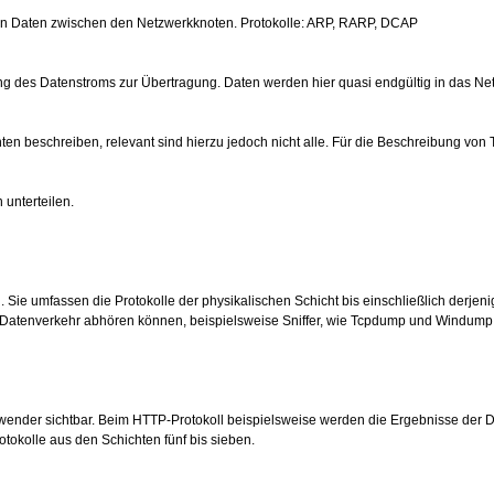
on Daten zwischen den Netzwerkknoten. Protokolle:
ARP
, RARP, DCAP
des Datenstroms zur Übertragung. Daten werden hier quasi endgültig in das Netzwe
hten beschreiben, relevant sind hierzu jedoch nicht alle. Für die Beschreibung von
 unterteilen.
 umfassen die Protokolle der physikalischen Schicht bis einschließlich derjenigen
Datenverkehr abhören können, beispielsweise Sniffer, wie
Tcpdump und Windump
ender sichtbar. Beim HTTP-Protokoll beispielsweise werden die Ergebnisse der Dat
otokolle aus den Schichten fünf bis sieben.