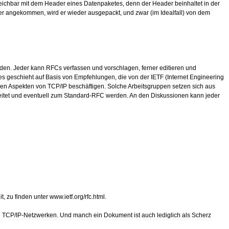
leichbar mit dem Header eines Datenpaketes, denn der Header beinhaltet in der
st er angekommen, wird er wieder ausgepackt, und zwar (im Idealfall) von dem
rden. Jeder kann RFCs verfassen und vorschlagen, ferner editieren und
es geschieht auf Basis von Empfehlungen, die von der IETF (Internet Engineering
schen Aspekten von TCP/IP beschäftigen. Solche Arbeitsgruppen setzen sich aus
rbeitet und eventuell zum Standard-RFC werden. An den Diskussionen kann jeder
t, zu finden unter
www.ietf.org/rfc.html
.
 TCP/IP-Netzwerken. Und manch ein Dokument ist auch lediglich als Scherz