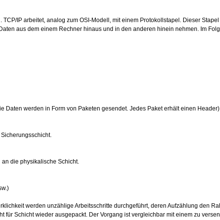
. TCP/IP arbeitet, analog zum OSI-Modell, mit einem Protokollstapel. Dieser Stapel
e Daten aus dem einem Rechner hinaus und in den anderen hinein nehmen. Im Folg
(Die Daten werden in Form von Paketen gesendet. Jedes Paket erhält einen Header)
 Sicherungsschicht.
n die physikalische Schicht.
sw.)
 Wirklichkeit werden unzählige Arbeitsschritte durchgeführt, deren Aufzählung den
für Schicht wieder ausgepackt. Der Vorgang ist vergleichbar mit einem zu versend