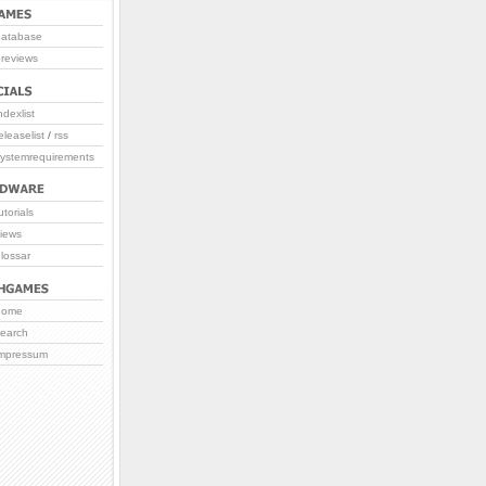
database
reviews
ndexlist
eleaselist
/
rss
systemrequirements
utorials
iews
lossar
home
search
impressum