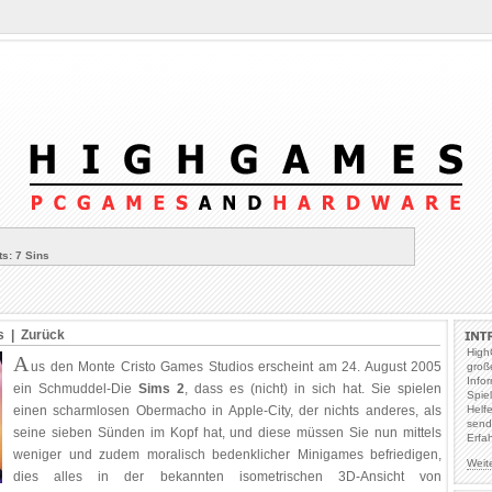
s: 7 Sins
s |
Zurück
High
A
us den Monte Cristo Games Studios erscheint am 24. August 2005
groß
Info
ein Schmuddel-Die
Sims 2
, dass es (nicht) in sich hat. Sie spielen
Spie
einen scharmlosen Obermacho in Apple-City, der nichts anderes, als
Helf
send
seine sieben Sünden im Kopf hat, und diese müssen Sie nun mittels
Erfa
weniger und zudem moralisch bedenklicher Minigames befriedigen,
Weit
dies alles in der bekannten isometrischen 3D-Ansicht von