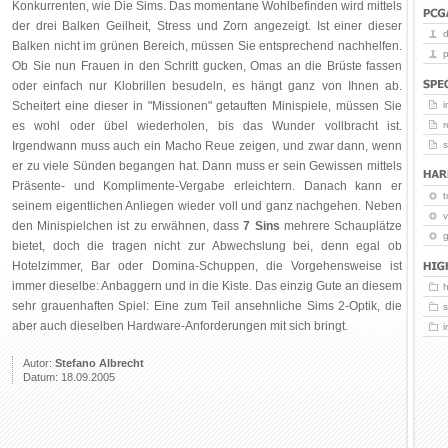
Konkurrenten, wie Die Sims. Das momentane Wohlbefinden wird mittels
der drei Balken Geilheit, Stress und Zorn angezeigt. Ist einer dieser
Balken nicht im grünen Bereich, müssen Sie entsprechend nachhelfen.
p
Ob Sie nun Frauen in den Schritt gucken, Omas an die Brüste fassen
oder einfach nur Klobrillen besudeln, es hängt ganz von Ihnen ab.
Scheitert eine dieser in "Missionen" getauften Minispiele, müssen Sie
i
es wohl oder übel wiederholen, bis das Wunder vollbracht ist.
r
Irgendwann muss auch ein Macho Reue zeigen, und zwar dann, wenn
er zu viele Sünden begangen hat. Dann muss er sein Gewissen mittels
Präsente- und Komplimente-Vergabe erleichtern. Danach kann er
t
seinem eigentlichen Anliegen wieder voll und ganz nachgehen. Neben
v
den Minispielchen ist zu erwähnen, dass
7 Sins
mehrere Schauplätze
g
bietet, doch die tragen nicht zur Abwechslung bei, denn egal ob
Hotelzimmer, Bar oder Domina-Schuppen, die Vorgehensweise ist
immer dieselbe: Anbaggern und in die Kiste. Das einzig Gute an diesem
sehr grauenhaften Spiel: Eine zum Teil ansehnliche Sims 2-Optik, die
aber auch dieselben Hardware-Anforderungen mit sich bringt.
Autor:
Stefano Albrecht
Datum: 18.09.2005