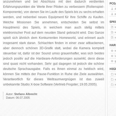
anzunehmen und bei Abschluss mit den dadurch verdienten
Erfahrungspunkten die Werte Ihrer Piloten zu verbessern (Rollenspiel-
Komponente), von denen Sie im Laufe des Spiels bis zu sechs erhalten
p
werden, und nebenbei neues Equipment für Ihre Schiffe zu Kaufen.
Welche Missionen Sie annehmen, entscheiden Sie selbst im
Hauptmenü des Spiels, in welchem man auch stetig mittels
i
elektronischer Post auf dem neusten Stand gebracht wird. Das Ganze
r
spielt sich ähnlich dem Konkurrenten Homeworld, und erinnert auch
insgesamt stark daran. Schlachten finden in einer zwar altbackenen,
aber dennoch schönen 3D-Grafik statt, wobei die Kamera komplett
t
steuerbar ist, dafür ist der Sound umso grauenhafter, was sich beides
v
jedoch positiv auf die Hardware-Anforderungen auswirkt, denn diese
g
sind quasi nicht vorhanden. Sehr gut dagegen ist jedoch die schöne
deutsche Sprachausgabe. Falls es Ihnen einmal zu hektisch wird,
können Sie mittels der Pause-Funktion in Ruhe die Ziele auswählen.
Verantwortlich für dieses Weltraumvergnügen ist das zuweil
unbekannte Studio X-bow Software (Vertrieb Frogster; 19.05.2005).
Autor:
Stefano Albrecht
Datum: 06.07.2005