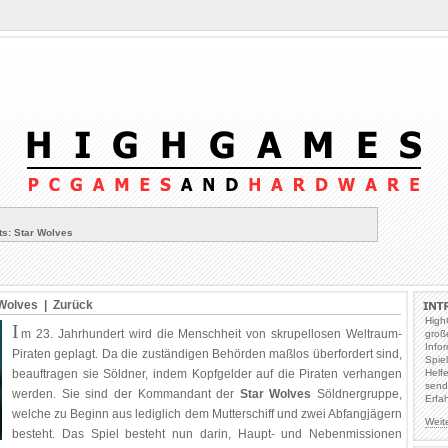
s: Star Wolves
 Wolves |
Zurück
High
I
m 23. Jahrhundert wird die Menschheit von skrupellosen Weltraum-
groß
Info
Piraten geplagt. Da die zuständigen Behörden maßlos überfordert sind,
Spie
beauftragen sie Söldner, indem Kopfgelder auf die Piraten verhangen
Helf
send
werden. Sie sind der Kommandant der
Star Wolves
Söldnergruppe,
Erfa
welche zu Beginn aus lediglich dem Mutterschiff und zwei Abfangjägern
Weit
besteht. Das Spiel besteht nun darin, Haupt- und Nebenmissionen