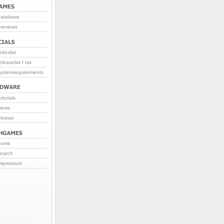
database
reviews
ndexlist
eleaselist
/
rss
systemrequirements
utorials
iews
lossar
home
search
impressum