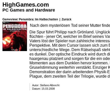
HighGames.com
PC Games and Hardware
Gameview: Penumbra: Im Halbschatten |
Zurück
Nach dem mysteriösen Tod seiner Mutter findet 
Die Spur führt Philipp nach Grönland. Unglück
flüchten - jener Ort, welcher im Brief seines 
Vaters löst der Spieler nun zahlreiche intere
Perspektive. Mit dem Cursor lassen sich zum 
unterschiedliche Wege. Dem Rätselspaß steht e
es dunkel. Der optische Eindruck wird durch
haargenau platziert und sorgen für die ein ode
Momenten aus dem Dunklen hervor kommen. Sol
Gruselstimmung weiterhin verstärkt. Einziger Kr
Demonstration der darin arbeitenden Physik-Eng
Plague
, dem zweiten Teil der Trilogie, wurde d
Autor:
Stefano Albrecht
Datum: 15.03.2008