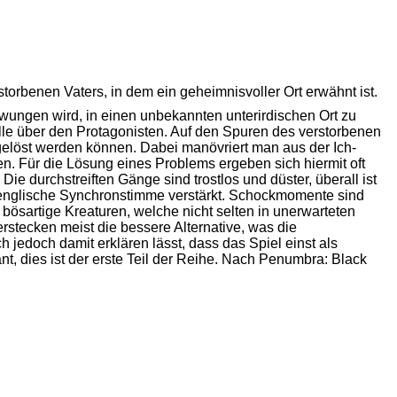
torbenen Vaters, in dem ein geheimnisvoller Ort erwähnt ist.
zwungen wird, in einen unbekannten unterirdischen Ort zu
rolle über den Protagonisten. Auf den Spuren des verstorbenen
 gelöst werden können. Dabei manövriert man aus der Ich-
. Für die Lösung eines Problems ergeben sich hiermit oft
 durchstreiften Gänge sind trostlos und düster, überall ist
e englische Synchronstimme verstärkt. Schockmomente sind
f bösartige Kreaturen, welche nicht selten in unerwarteten
tecken meist die bessere Alternative, was die
h jedoch damit erklären lässt, dass das Spiel einst als
t, dies ist der erste Teil der Reihe. Nach
Penumbra: Black