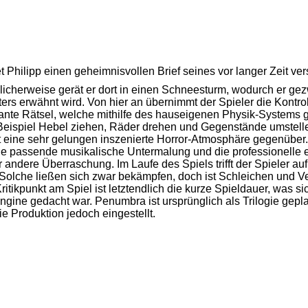
Philipp einen geheimnisvollen Brief seines vor langer Zeit vers
licherweise gerät er dort in einen Schneesturm, wodurch er ge
Vaters erwähnt wird. Von hier an übernimmt der Spieler die Kont
ssante Rätsel, welche mithilfe des hauseigenen Physik-Systems
Beispiel Hebel ziehen, Räder drehen und Gegenstände umstellen
ine sehr gelungen inszenierte Horror-Atmosphäre gegenüber. Die
 die passende musikalische Untermalung und die professionell
r andere Überraschung. Im Laufe des Spiels trifft der Spieler au
che ließen sich zwar bekämpfen, doch ist Schleichen und Vers
itikpunkt am Spiel ist letztendlich die kurze Spieldauer, was sic
ine gedacht war. Penumbra ist ursprünglich als Trilogie geplan
ie Produktion jedoch eingestellt.