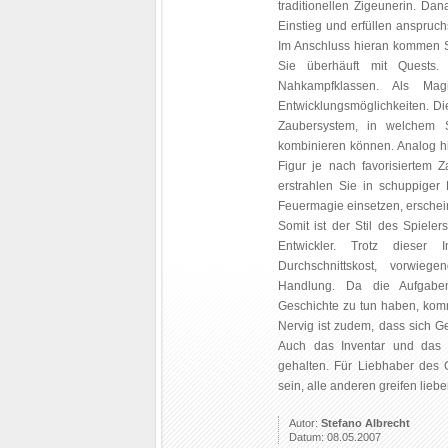
traditionellen Zigeunerin. Da
Einstieg und erfüllen anspruch
Im Anschluss hieran kommen S
Sie überhäuft mit Quests
Nahkampfklassen. Als Magi
Entwicklungsmöglichkeiten. Die
Zaubersystem, in welchem S
kombinieren können. Analog hi
Figur je nach favorisiertem Z
erstrahlen Sie in schuppige
Feuermagie einsetzen, erschein
Somit ist der Stil des Spielers
Entwickler. Trotz dieser 
Durchschnittskost, vorwie
Handlung. Da die Aufgaben
Geschichte zu tun haben, kom
Nervig ist zudem, dass sich G
Auch das Inventar und das 
gehalten. Für Liebhaber des 
sein, alle anderen greifen lieb
Autor:
Stefano Albrecht
Datum: 08.05.2007