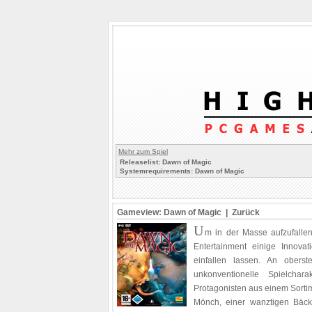
Mehr zum Spiel
Releaselist: Dawn of Magic
Systemrequirements: Dawn of Magic
Gameview: Dawn of Magic |
Zurück
U
m in der Masse aufzufallen
Entertainment einige Innovat
einfallen lassen. An oberst
unkonventionelle Spielcha
Protagonisten aus einem Sort
Mönch, einer wanztigen Bäck