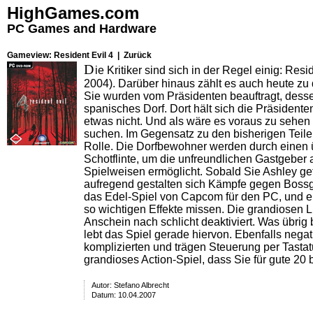
HighGames.com
PC Games and Hardware
Gameview: Resident Evil 4 |
Zurück
D
ie Kritiker sind sich in der Regel einig:
Resid
2004). Darüber hinaus zählt es auch heute zu 
Sie wurden vom Präsidenten beauftragt, dess
spanisches Dorf. Dort hält sich die Präsident
etwas nicht. Und als wäre es voraus zu sehen 
suchen. Im Gegensatz zu den bisherigen Teilen 
Rolle. Die Dorfbewohner werden durch einen üb
Schotflinte, um die unfreundlichen Gastgeber
Spielweisen ermöglicht. Sobald Sie Ashley gef
aufregend gestalten sich Kämpfe gegen Bossge
das Edel-Spiel von Capcom für den PC, und ent
so wichtigen Effekte missen. Die grandiosen L
Anschein nach schlicht deaktiviert. Was übrig
lebt das Spiel gerade hiervon. Ebenfalls negat
komplizierten und trägen Steuerung per Tastat
grandioses Action-Spiel, dass Sie für gute 20 
Autor:
Stefano Albrecht
Datum: 10.04.2007