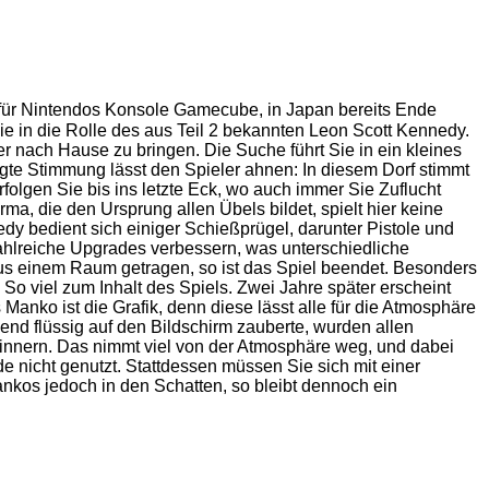
 (für Nintendos Konsole Gamecube, in Japan bereits Ende
ie in die Rolle des aus Teil 2 bekannten Leon Scott Kennedy.
nach Hause zu bringen. Die Suche führt Sie in ein kleines
egte Stimmung lässt den Spieler ahnen: In diesem Dorf stimmt
folgen Sie bis ins letzte Eck, wo auch immer Sie Zuflucht
ma, die den Ursprung allen Übels bildet, spielt hier keine
dy bedient sich einiger Schießprügel, darunter Pistole und
ahlreiche Upgrades verbessern, was unterschiedliche
 aus einem Raum getragen, so ist das Spiel beendet. Besonders
 viel zum Inhalt des Spiels. Zwei Jahre später erscheint
anko ist die Grafik, denn diese lässt alle für die Atmosphäre
end flüssig auf den Bildschirm zauberte, wurden allen
erinnern. Das nimmt viel von der Atmosphäre weg, und dabei
rde nicht genutzt. Stattdessen müssen Sie sich mit einer
ankos jedoch in den Schatten, so bleibt dennoch ein