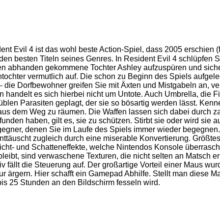
ent Evil 4
ist das wohl beste Action-Spiel, dass 2005 erschien
den besten Titeln seines Genres. In Resident Evil 4 schlüpfen S
en abhanden gekommene Tochter Ashley aufzuspüren und sicher 
entochter vermutlich auf. Die schon zu Beginn des Spiels aufgel
- die Dorfbewohner greifen Sie mit Äxten und Mistgabeln an, ver
handelt es sich hierbei nicht um Untote. Auch Umbrella, die Fir
len Parasiten geplagt, der sie so bösartig werden lässt. Kenne
 aus dem Weg zu räumen. Die Waffen lassen sich dabei durch z
unden haben, gilt es, sie zu schützen. Stirbt sie oder wird sie
gner, denen Sie im Laufe des Spiels immer wieder begegnen. So
täuscht zugleich durch eine miserable Konvertierung. Größtes M
icht- und Schatteneffekte, welche Nintendos Konsole überrasch
 bleibt, sind verwaschene Texturen, die nicht selten an Matsch 
iv fällt die Steuerung auf. Der großartige Vorteil einer Maus wu
ur ärgern. Hier schafft ein Gamepad Abhilfe. Stellt man diese M
bis 25 Stunden an den Bildschirm fesseln wird.