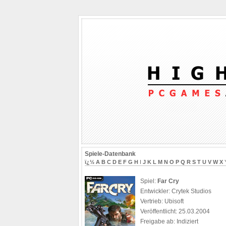
Spiele-Datenbank
ï¿½
A
B
C
D
E
F
G
H
I
J
K
L
M
N
O
P
Q
R
S
T
U
V
W
X
Spiel:
Far Cry
Entwickler: Crytek Studios
Vertrieb: Ubisoft
Veröffentlicht: 25.03.2004
Freigabe ab: Indiziert