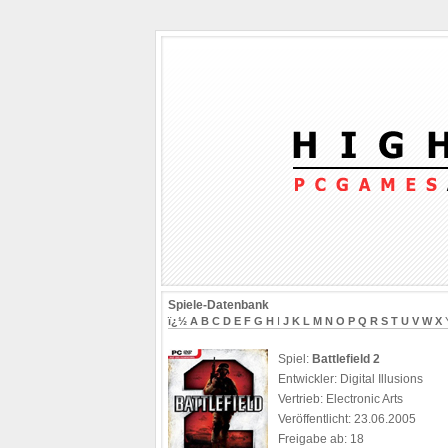
Spiele-Datenbank
ï¿½
A
B
C
D
E
F
G
H
I
J
K
L
M
N
O
P
Q
R
S
T
U
V
W
X
Spiel:
Battlefield 2
Entwickler: Digital Illusions
Vertrieb: Electronic Arts
Veröffentlicht: 23.06.2005
Freigabe ab: 18