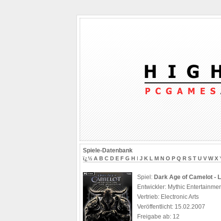
Spiele-Datenbank
ï¿½
A
B
C
D
E
F
G
H
I
J
K
L
M
N
O
P
Q
R
S
T
U
V
W
X
Spiel:
Dark Age of Camelot - L
Entwickler: Mythic Entertainme
Vertrieb: Electronic Arts
Veröffentlicht: 15.02.2007
Freigabe ab: 12