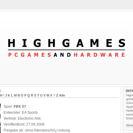
k
H
I
J
K
L
M
N
O
P
Q
R
S
T
U
V
W
X
Y
Z
Alle
High
groß
Info
Spiel:
FIFA 07
Spie
Helf
Entwickler: EA Sports
send
Vertrieb: Electronic Arts
Erfa
Veröffentlicht: 27.09.2006
Weit
Freigabe ab: ohne Altersbeschrï¿½nkung