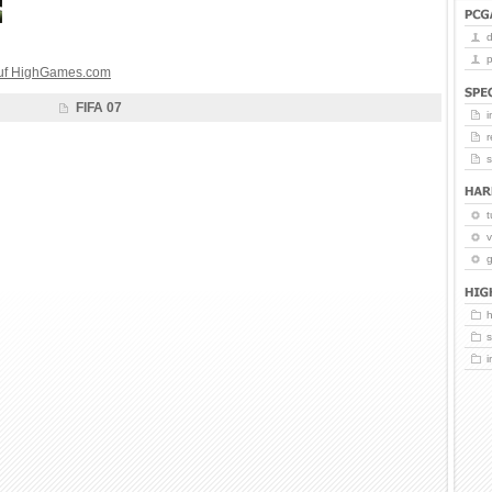
p
auf HighGames.com
FIFA 07
i
r
t
v
g