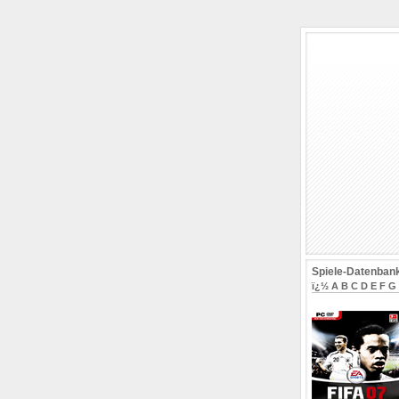
Spiele-Datenban
ï¿½
A
B
C
D
E
F
G