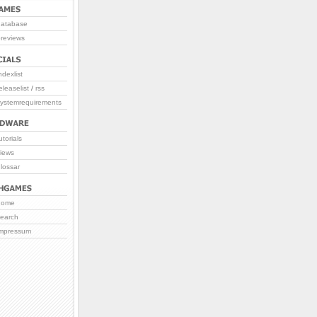
database
reviews
ndexlist
eleaselist
/
rss
systemrequirements
utorials
iews
lossar
home
search
impressum