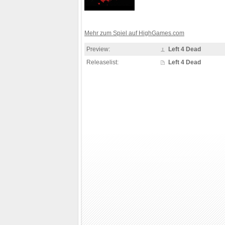
Mehr zum Spiel auf HighGames.com
Preview:
Left 4 Dead
Releaselist:
Left 4 Dead