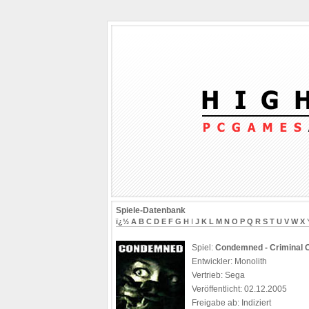
Spiele-Datenbank
ï¿½
A
B
C
D
E
F
G
H
I
J
K
L
M
N
O
P
Q
R
S
T
U
V
W
X
Spiel:
Condemned - Criminal O
Entwickler: Monolith
Vertrieb: Sega
Veröffentlicht: 02.12.2005
Freigabe ab: Indiziert