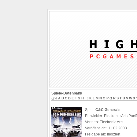
Spiele-Datenbank
ï¿½
A
B
C
D
E
F
G
H
I
J
K
L
M
N
O
P
Q
R
S
T
U
V
W
X
Spiel:
C&C Generals
Entwickler: Electronic Arts Pacif
Vertrieb: Electronic Arts
Veröffentlicht: 11.02.2003
Freigabe ab: Indiziert