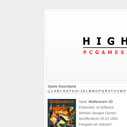
Spiele-Datenbank
ï¿½
A
B
C
D
E
F
G
H
I
J
K
L
M
N
O
P
Q
R
S
T
U
V
W
X
Spiel:
Wolfenstein 3D
Entwickler: id Software
Vertrieb: Apogee Games
Veröffentlicht: 05.03.1992
Freigabe ab: Indiziert