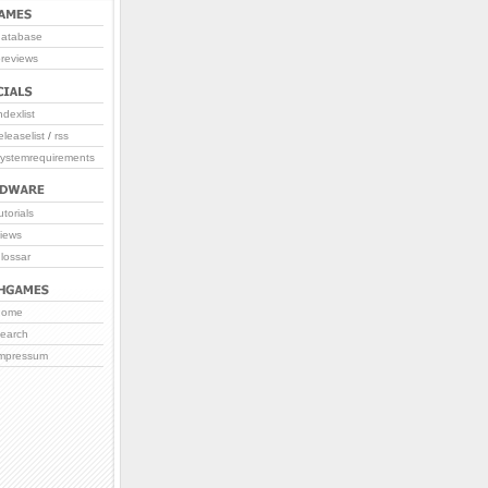
database
reviews
ndexlist
eleaselist
/
rss
systemrequirements
utorials
iews
lossar
home
search
impressum