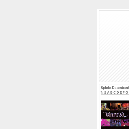
Spiele-Datenban
ï¿½
A
B
C
D
E
F
G