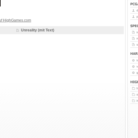
p
auf HighGames.com
Unreality (mit Text)
i
r
t
v
g