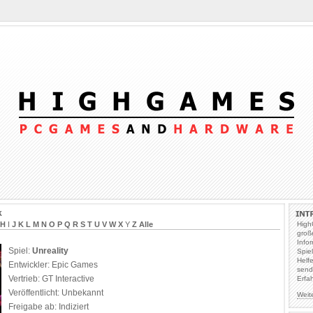
k
H
I
J
K
L
M
N
O
P
Q
R
S
T
U
V
W
X
Y
Z
Alle
High
groß
Info
Spiel:
Unreality
Spie
Helf
Entwickler: Epic Games
send
Vertrieb: GT Interactive
Erfa
Veröffentlicht: Unbekannt
Weit
Freigabe ab: Indiziert