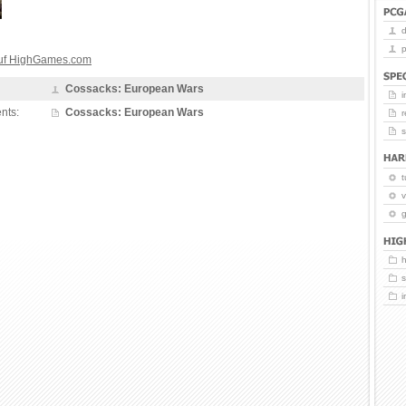
p
auf HighGames.com
Cossacks: European Wars
i
nts:
Cossacks: European Wars
r
t
v
g