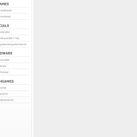
database
reviews
ndexlist
eleaselist
/
rss
systemrequirements
utorials
iews
lossar
home
search
impressum