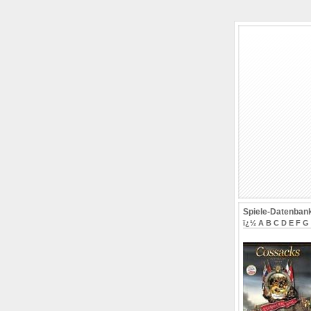
Spiele-Datenban
ï¿½
A
B
C
D
E
F
G