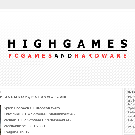
k
H
I
J
K
L
M
N
O
P
Q
R
S
T
U
V
W
X
Y
Z
Alle
High
groß
Info
Spiel:
Cossacks: European Wars
Spie
Helf
Entwickler: CDV Software Entertainment AG
send
Vertrieb: CDV Software Entertainment AG
Erfa
Veröffentlicht: 30.11.2000
Weit
Freigabe ab: 12