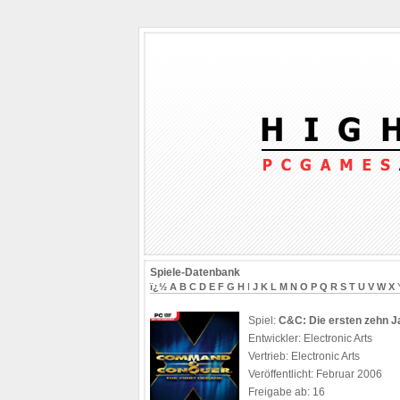
Spiele-Datenbank
ï¿½
A
B
C
D
E
F
G
H
I
J
K
L
M
N
O
P
Q
R
S
T
U
V
W
X
Spiel:
C&C: Die ersten zehn J
Entwickler: Electronic Arts
Vertrieb: Electronic Arts
Veröffentlicht: Februar 2006
Freigabe ab: 16