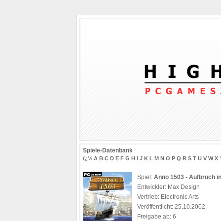
Spiele-Datenbank
ï¿½
A
B
C
D
E
F
G
H
I
J
K
L
M
N
O
P
Q
R
S
T
U
V
W
X
Spiel:
Anno 1503 - Aufbruch in
Entwickler: Max Design
Vertrieb: Electronic Arts
Veröffentlicht: 25.10.2002
Freigabe ab: 6