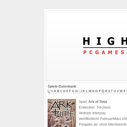
Spiele-Datenbank
ï¿½
A
B
C
D
E
F
G
H
I
J
K
L
M
N
O
P
Q
R
S
T
U
V
W
X
Spiel:
Ark of Time
Entwickler: Trecision
Vertrieb: Interplay
Veröffentlicht: Februar/März 19
Freigabe ab: ohne Altersbesc