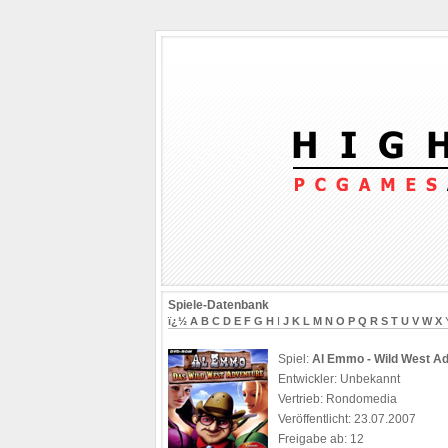
Spiele-Datenbank
ï¿½
A
B
C
D
E
F
G
H
I
J
K
L
M
N
O
P
Q
R
S
T
U
V
W
X
Spiel:
Al Emmo - Wild West A
Entwickler: Unbekannt
Vertrieb: Rondomedia
Veröffentlicht: 23.07.2007
Freigabe ab: 12