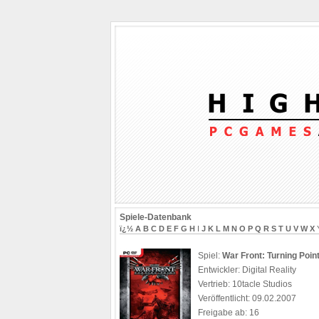
Spiele-Datenbank
ï¿½
A
B
C
D
E
F
G
H
I
J
K
L
M
N
O
P
Q
R
S
T
U
V
W
X
Spiel:
War Front: Turning Poin
Entwickler: Digital Reality
Vertrieb: 10tacle Studios
Veröffentlicht: 09.02.2007
Freigabe ab: 16