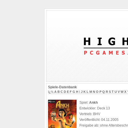
Spiele-Datenbank
ï¿½
A
B
C
D
E
F
G
H
I
J
K
L
M
N
O
P
Q
R
S
T
U
V
W
X
Spiel:
Ankh
Entwickler: Deck 13
Vertrieb: BHV
Veröffentlicht: 04.11.2005
Freigabe ab: ohne Altersbesc